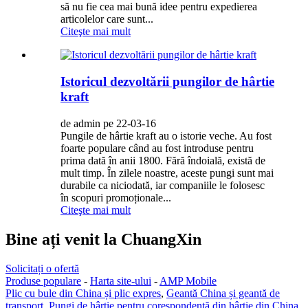
să nu fie cea mai bună idee pentru expedierea
articolelor care sunt...
Citeşte mai mult
Istoricul dezvoltării pungilor de hârtie
kraft
de admin pe 22-03-16
Pungile de hârtie kraft au o istorie veche. Au fost
foarte populare când au fost introduse pentru
prima dată în anii 1800. Fără îndoială, există de
mult timp. În zilele noastre, aceste pungi sunt mai
durabile ca niciodată, iar companiile le folosesc
în scopuri promoționale...
Citeşte mai mult
Bine ați venit la ChuangXin
Solicitați o ofertă
Produse populare
-
Harta site-ului
-
AMP Mobile
Plic cu bule din China și plic expres
,
Geantă China și geantă de
transport
,
Pungi de hârtie pentru corespondență din hârtie din China