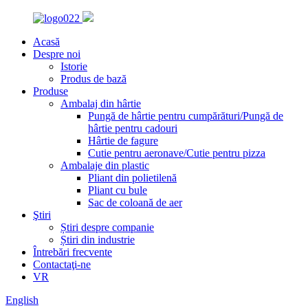
Acasă
Despre noi
Istorie
Produs de bază
Produse
Ambalaj din hârtie
Pungă de hârtie pentru cumpărături/Pungă de
hârtie pentru cadouri
Hârtie de fagure
Cutie pentru aeronave/Cutie pentru pizza
Ambalaje din plastic
Pliant din polietilenă
Pliant cu bule
Sac de coloană de aer
Ştiri
Știri despre companie
Știri din industrie
Întrebări frecvente
Contactaţi-ne
VR
English