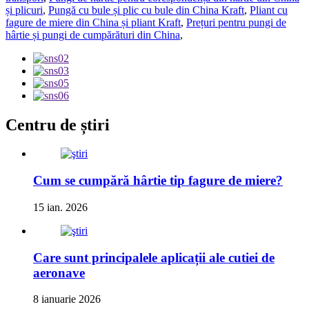
și plicuri
,
Pungă cu bule și plic cu bule din China Kraft
,
Pliant cu
fagure de miere din China și pliant Kraft
,
Prețuri pentru pungi de
hârtie și pungi de cumpărături din China
,
Centru de știri
Cum se cumpără hârtie tip fagure de miere?
15 ian. 2026
Care sunt principalele aplicații ale cutiei de
aeronave
8 ianuarie 2026