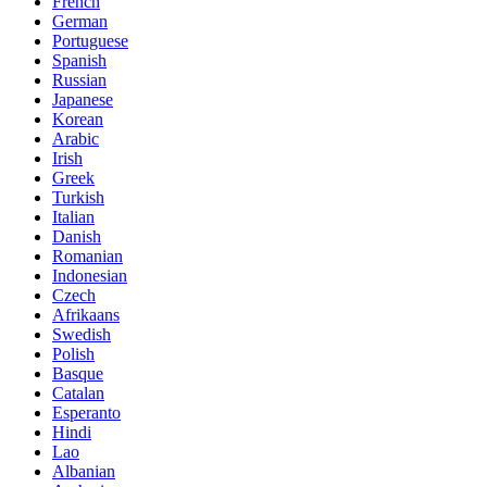
French
German
Portuguese
Spanish
Russian
Japanese
Korean
Arabic
Irish
Greek
Turkish
Italian
Danish
Romanian
Indonesian
Czech
Afrikaans
Swedish
Polish
Basque
Catalan
Esperanto
Hindi
Lao
Albanian