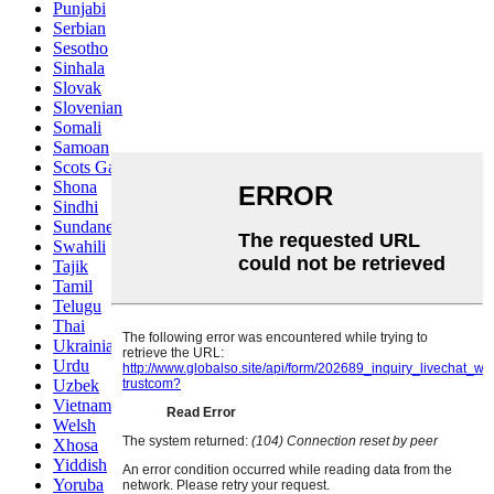
Punjabi
Serbian
Sesotho
Sinhala
Slovak
Slovenian
Somali
Samoan
Scots Gaelic
Shona
Sindhi
Sundanese
Swahili
Tajik
Tamil
Telugu
Thai
Ukrainian
Urdu
Uzbek
Vietnamese
Welsh
Xhosa
Yiddish
Yoruba