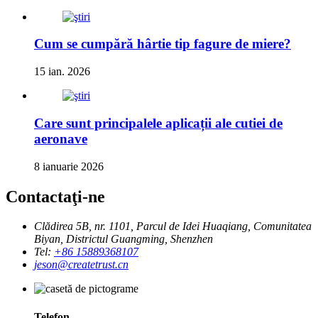
Cum se cumpără hârtie tip fagure de miere?
15 ian. 2026
Care sunt principalele aplicații ale cutiei de
aeronave
8 ianuarie 2026
Contactaţi-ne
Clădirea 5B, nr. 1101, Parcul de Idei Huaqiang, Comunitatea
Biyan, Districtul Guangming, Shenzhen
Tel:
+86 15889368107
jeson@createtrust.cn
Telefon