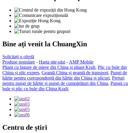
Bine ați venit la ChuangXin
Solicitați o ofertă
Produse populare
-
Harta site-ului
-
AMP Mobile
Pliant cu fagure de miere din China și pliant Kraft
,
Plic cu bule din
China și plic expres
,
Geantă China și geantă de transport
,
Pungi de
hârtie pentru corespondență din hârtie din China și plicuri
,
Prețuri
pentru pungi de hârtie și pungi de cumpărături din China
,
Pungă cu
bule și plic cu bule din China Kraft
,
Centru de știri