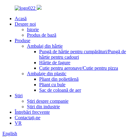
Acasă
Despre noi
Istorie
Produs de bază
Produse
Ambalaj din hârtie
Pungă de hârtie pentru cumpărături/Pungă de
hârtie pentru cadouri
Hârtie de fagure
Cutie pentru aeronave/Cutie pentru pizza
Ambalaje din plastic
Pliant din polietilenă
Pliant cu bule
Sac de coloană de aer
Ştiri
Știri despre companie
Știri din industrie
Întrebări frecvente
Contactaţi-ne
VR
English