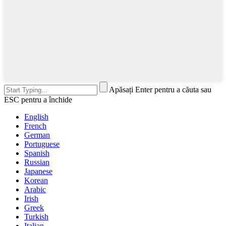
Apăsați Enter pentru a căuta sau
ESC pentru a închide
English
French
German
Portuguese
Spanish
Russian
Japanese
Korean
Arabic
Irish
Greek
Turkish
Italian